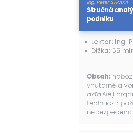
Ing. Peter STRAKA
Stručná anal
podniku
Lektor: Ing. 
Dĺžka: 55 mi
Obsah:
nebezp
vnútorné a vo
a ďalšie) org
technická pož
nebezpečenstv