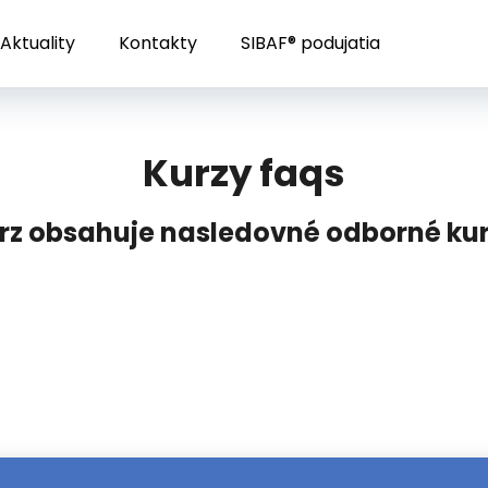
Aktuality
Kontakty
SIBAF® podujatia
Čo potrebujete nájsť?
Kurzy faqs
HĽADAŤ
rz obsahuje nasledovné odborné ku
Odporúčame