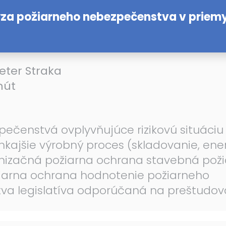
ýza požiarneho nebezpečenstva v priem
Peter Straka
nút
ečenstvá ovplyvňujúce rizikovú situáciu
nkajšie výrobný proces (skladovanie, ene
anizačná požiarna ochrana stavebná pož
iarna ochrana hodnotenie požiarneho
a legislatíva odporúčaná na preštudov