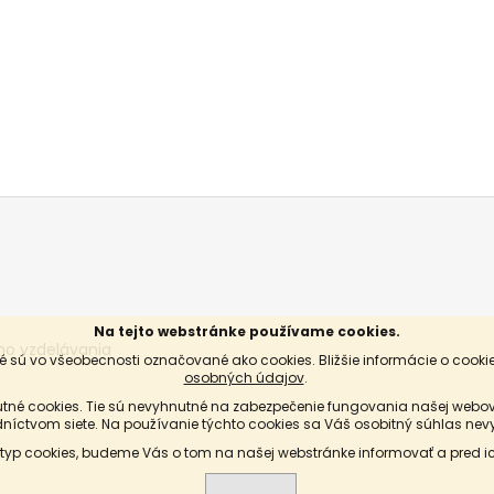
Na tejto webstránke používame cookies.
ho vzdelávania
 sú vo všeobecnosti označované ako cookies. Bližšie informácie o cookie
osobných údajov
.
tné cookies. Tie sú nevyhnutné na zabezpečenie fungovania našej webove
dníctvom siete. Na používanie týchto cookies sa Váš osobitný súhlas nev
 typ cookies, budeme Vás o tom na našej webstránke informovať a pred 