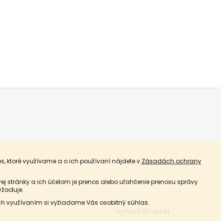
s, ktoré využívame a o ich používaní nájdete v
Zásadách ochrany
j stránky a ich účelom je prenos alebo uľahčenie prenosu správy
yžaduje.
ich využívaním si vyžiadame Vás osobitný súhlas.
Vytvoril Shoptet