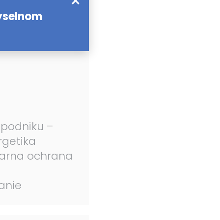
yselnom
 podniku –
rgetika
iarna ochrana
anie