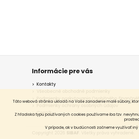
Z
á
Informácie pre vás
p
ä
Kontakty
t
Všeobecné obchodné podmienky
i
Podmienky poskytovania Osobitného finančné
Táto webová stránka ukladá na Vaše zariadenie malé súbory, ktoré
e
Podmienky ochrany osobných údajov
Cenník
Z hľadiska typu používaných cookies používame iba tzv. nevyhnu
prostre
V prípade, ak v budúcnosti začneme využívať iný
Copyright 2026
SIBAF
. Všetky práva vyhradené.