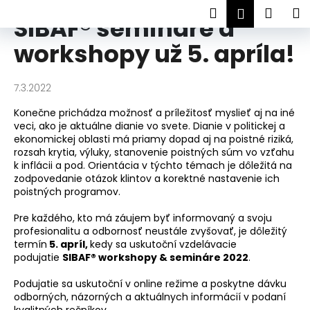
K
Prejsť
SIBAF
Hľadať
Náku
M
Prihlásen
SIBAF® semináre a
na
o
Môj slogan tu...
obsah
Späť
Späť
košík
š
workshopy už 5. apríla!
í
Č
k
7.3.2022
o
p
Konečne prichádza možnosť a príležitosť myslieť aj na iné
o
veci, ako je aktuálne dianie vo svete. Dianie v politickej a
ekonomickej oblasti má priamy dopad aj na poistné riziká,
t
rozsah krytia, výluky, stanovenie poistných súm vo vzťahu
r
k inflácii a pod. Orientácia v týchto témach je dôležitá na
zodpovedanie otázok klintov a korektné nastavenie ich
e
poistných programov.
b
u
Pre každého, kto má záujem byť informovaný a svoju
profesionalitu a odbornosť neustále zvyšovať, je dôležitý
j
termín
5. apríl,
kedy
sa uskutoční vzdelávacie
e
podujatie
SIBAF® workshopy & semináre 2022
.
t
Podujatie sa uskutoční v online režime a poskytne dávku
e
odborných, názorných a aktuálnych informácií v podaní
n
kvalitných rečníkov.