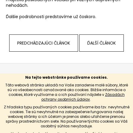
č
nehodách.
a
m
Ďalšie podrobnosti predstavíme už čoskoro.
e
PREDCHÁDZAJÚCI ČLÁNOK
ĎALŠÍ ČLÁNOK
Z
á
Informácie pre vás
Na tejto webstránke používame cookies.
p
Táto webová stránka ukladá na Vaše zariadenie malé súbory, ktoré
ä
sú vo všeobecnosti označované ako cookies. Bližšie informácie o
Kontakty
cookies, ktoré využívame a o ich používaní nájdete v
Zásadách
t
Všeobecné obchodné podmienky
ochrany osobných údajov
.
i
Podmienky poskytovania Osobitného finančného
Z hľadiska typu používaných cookies používame iba tzv. nevyhnutné
vzdelávania
e
cookies. Tie sú nevyhnutné na zabezpečenie fungovania našej
Podmienky ochrany osobných údajov
webovej stránky a ich účelom je prenos alebo uľahčenie prenosu
správy prostredníctvom siete. Na používanie týchto cookies sa Váš
Cenník
osobitný súhlas nevyžaduje.