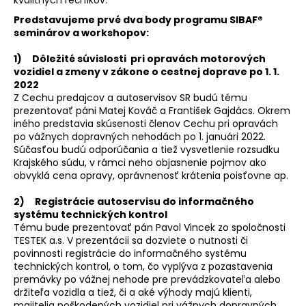
á
Predstavujeme prvé dva body programu SIBAF®
j
seminárov a workshopov:
s
1) Dôležité súvislosti pri opravách motorových
ť
vozidiel a zmeny v zákone o cestnej doprave po 1. 1.
?
2022
Z Cechu predajcov a autoservisov SR budú tému
prezentovať páni Matej Kováč a František Gajdács. Okrem
iného predstavia skúsenosti členov Cechu pri opravách
po vážnych dopravných nehodách po 1. januári 2022.
Súčasťou budú odporúčania a tiež vysvetlenie rozsudku
HĽADAŤ
Krajského súdu, v rámci neho objasnenie pojmov ako
obvyklá cena opravy, oprávnenosť krátenia poisťovne ap.
2)
Registrácie autoservisu do informačného
systému technických kontrol
O
Tému bude prezentovať pán Pavol Vincek zo spoločnosti
d
TESTEK a.s. V prezentácii sa dozviete o nutnosti či
p
povinnosti registrácie do informačného systému
o
technických kontrol, o tom, čo vyplýva z pozastavenia
r
premávky po vážnej nehode pre prevádzkovateľa alebo
ú
držiteľa vozidla a tiež, či a aké výhody majú klienti,
majitelia poškodených vozidiel pri vážnych dopravných