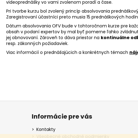
videoprednášky vo vami zvolenom poradí a čase.
Pri tvorbe kurzu bol zvolený princíp absolvovania prednášk
Zaregistrovaní účastníci preto musia 15 prednáškových hodín
Dátum absolvovania OFV bude v tohtoročnom kurze pre každéh
obsah v podaní expertov by mal byť pomerne ľahko zvládnute
jej obnovovaní. Zároveň to dáva priestor na
kontinuálne odb
resp. zákonných požiadaviek.
Viac informácií o prednášajúcich a konkrétnych témach
náj
Z
á
Informácie pre vás
p
ä
Kontakty
t
Všeobecné obchodné podmienky