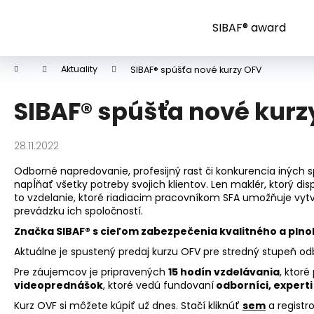
K
Prejsť
SIBAF
na
o
SIBAF® award
obsah
Späť
Späť
Môj slogan tu...
š
do
do
í
Domov
Aktuality
SIBAF® spúšťa nové kurzy OFV
k
obchodu
obchodu
SIBAF® spúšťa nové kurz
28.11.2022
Odborné napredovanie, profesijný rast či konkurencia iných 
napĺňať všetky potreby svojich klientov. Len maklér, ktorý d
to vzdelanie, ktoré riadiacim pracovníkom SFA umožňuje vytvá
prevádzku ich spoločností.
Značka SIBAF® s cieľom zabezpečenia kvalitného a plnoh
Aktuálne je spustený predaj kurzu OFV pre stredný stupeň odbo
Pre záujemcov je pripravených
15 hodín vzdelávania
, ktor
videoprednášok
, ktoré vedú fundovaní
odborníci, experti
Kurz OVF si môžete kúpiť už dnes. Stačí kliknúť
sem
a registr