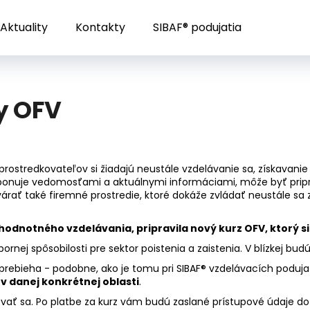
Aktuality
Kontakty
SIBAF® podujatia
Čo potrebujete nájsť?
y OFV
HĽADAŤ
sprostredkovateľov si žiadajú neustále vzdelávanie sa, získavan
isponuje vedomosťami a aktuálnymi informáciami, môže byť pripra
Odporúčame
rať také firemné prostredie, ktoré dokáže zvládať neustále sa z
odnotného vzdelávania, pripravila nový kurz OFV, ktorý si
rnej spôsobilosti pre sektor poistenia a zaistenia. V blízkej bud
é prebieha - podobne, ako je tomu pri SIBAF® vzdelávacích poduj
 v danej konkrétnej oblasti
.
ovať sa. Po platbe za kurz vám budú zaslané prístupové údaje 