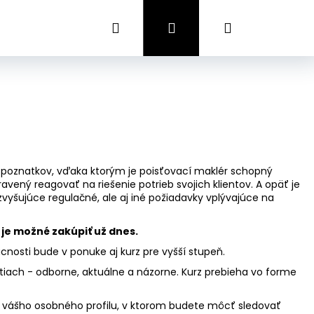
Hľadať
Prihlásenie
Nákupný
košík
ie poznatkov, vďaka ktorým je poisťovací maklér schopný
vený reagovať na riešenie potrieb svojich klientov. A opäť je
vyšujúce regulačné, ale aj iné požiadavky vplývajúce na
 je možné zakúpiť už dnes.
úcnosti bude v ponuke aj kurz pre vyšší stupeň.
atiach - odborne, aktuálne a názorne. Kurz prebieha vo forme
do vášho osobného profilu, v ktorom budete môcť sledovať