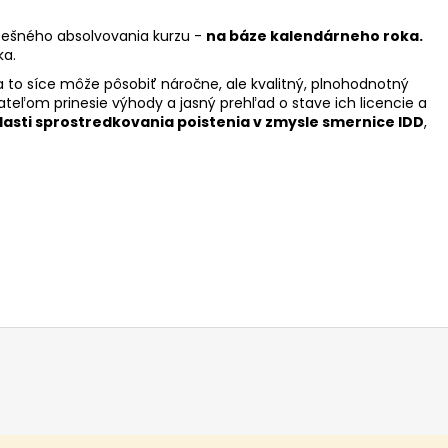
spešného absolvovania kurzu -
na báze kalendárneho roka.
ka.
 to síce môže pôsobiť náročne, ale kvalitný, plnohodnotný
eľom prinesie výhody a jasný prehľad o stave ich licencie a
lasti sprostredkovania poistenia v zmysle smernice IDD
,