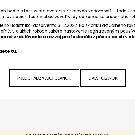
ových hodín a testov pre overenie získaných vedomostí - teda ú
 a súvisiacich testov absolvovať vždy do konca kalendárneho ro
o účastníka-absolventa 31.12.2022. Na sklonku aktuálneho roka
ľný. V ďalších rokoch takéto nastavenie registrovaným používat
orné vzdelávanie a rozvoj profesionálov pôsobiacich v ob
dete tu
.
PREDCHÁDZAJÚCI ČLÁNOK
ĎALŠÍ ČLÁNOK